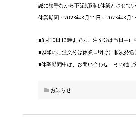
誠に勝手ながら下記期間は休業とさせて
休業期間：
2023
年
8
月
11
日～
2023
年
8
月
1
■8
月
10
日
13
時までのご注文分は当日中に
■
以降のご注文分は休業日明けに順次発送
■
休業期間中は、お問い合わせ・
その他ご
お知らせ