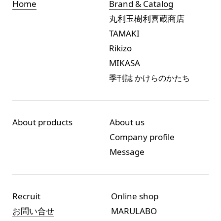
Home
Brand & Catalog
丸利玉樹利喜蔵商店
TAMAKI
Rikizo
MIKASA
季刊誌 かけらのかたち
About products
About us
Company profile
Message
Recruit
Online shop
お問い合せ
MARULABO